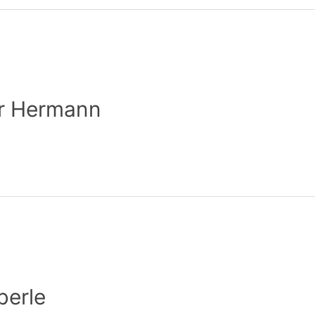
r Hermann
berle